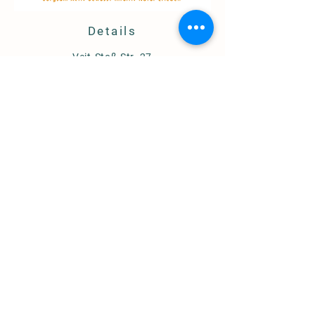
Details
Veit-Stoß-Str. 27
90587 Veitsbronn
+49 (0) 160 8437450
kontakt@SabineNickel-
NaturundResilienz.de
Richtlinien
Impressum
AGB
Cookies
Datenschutz
FAQ