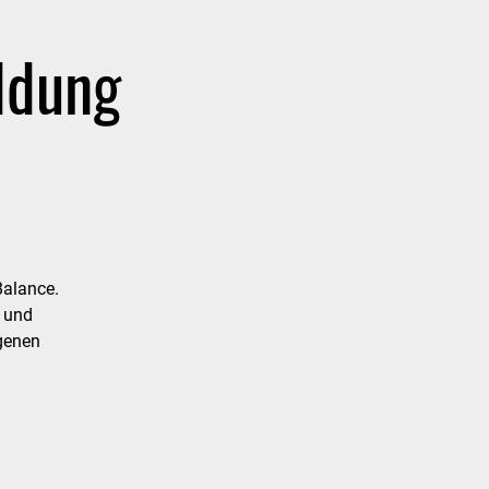
ldung
Balance.
 und
igenen