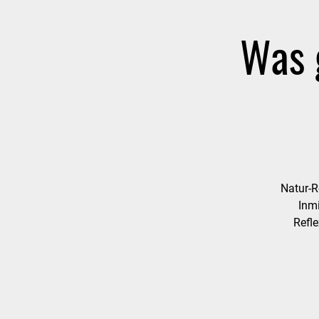
Was 
Natur-R
Inm
Refle